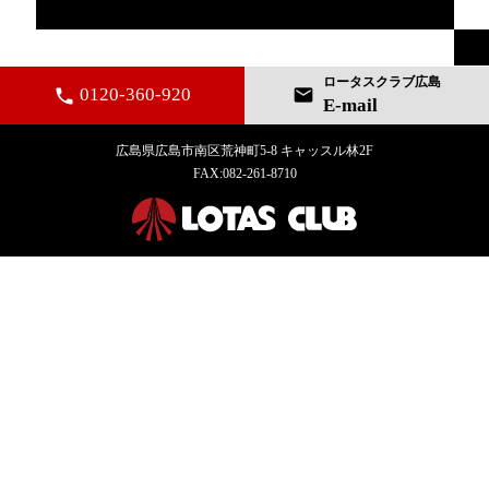
ロータスクラブ広島
0120-360-920
mail
local_phone
E-mail
広島県広島市南区荒神町5-8 キャッスル林2F
FAX:082-261-8710