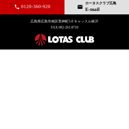
ロータスクラブ広島
0120-360-920
mail
local_phone
E-mail
広島県広島市南区荒神町5-8 キャッスル林2F
FAX:082-261-8710